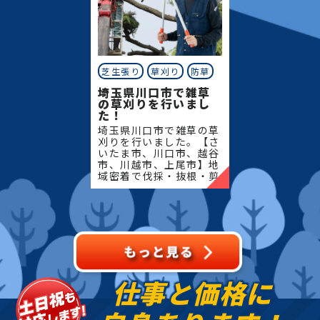
芝生張り
草刈り
防草
埼玉県川口市で雑草
の草刈りを行いまし
た！
埼玉県川口市で雑草の草
刈りを行いました。【さ
いたま市、川口市、越谷
市、川越市、上尾市】地
域密着で伐採・抜根・剪
定・草刈りなどのお庭の
こと、造園・植木屋をお
探しなら当社にご相談く
ださい！当社では造園工
事
仕事と価格に