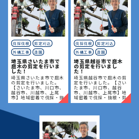
伐採伐根
剪定刈込
伐採伐根
剪定刈込
外構工事
造園
外構工事
造園
埼玉県さいたま市で
埼玉県越谷市で庭木
庭木の剪定を行いま
の剪定を行いまし
した！
た！
埼玉県さいたま市で庭木
埼玉県越谷市で庭木の剪
の剪定を行いました。
定を行いました。【さい
【さいたま市、川口市、
たま市、川口市、越谷
越谷市、川越市、上尾
市、川越市、上尾市】地
市】地域密着で伐採・抜
域密着で伐採・抜根・剪
根・剪定・草刈りなどの
定・草刈りなどのお庭の
お庭のこと、造園・植木
こと、造園・植木屋をお
屋をお探しなら当社にご
探しなら当社にご相談く
相談ください！当社では
ださい！当社では造園工
造園工
事は