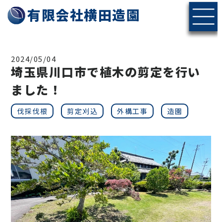
有限会社横田造園
2024/05/04
埼玉県川口市で植木の剪定を行い
ました！
伐採伐根
剪定刈込
外構工事
造園