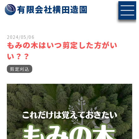
有限会社横田造園
2024/05/06
もみの木はいつ剪定した方がい
い？？
剪定刈込