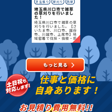
芝生張り
草刈り
防草
埼玉県川口市で雑草
の草刈りを行いまし
た！
埼玉県川口市で雑草の草
刈りを行いました。【さ
いたま市、川口市、越谷
市、川越市、上尾市】地
域密着で伐採・抜根・剪
定・草刈りなどのお庭の
こと、造園・植木屋をお
探しなら当社にご相談く
ださい！当社では造園工
事
仕事と価格に
自身あります！
お見積り費用無料!!