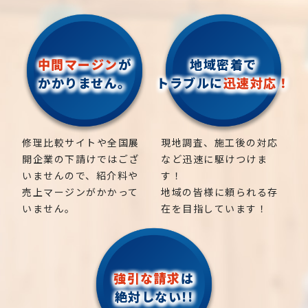
中間マージン
が
地域密着で
かかりません。
トラブルに
迅速対応！
修理比較サイトや全国展
現地調査、施工後の対応
開企業の下請けではござ
など迅速に駆けつけま
いませんので、紹介料や
す！
売上マージンがかかって
地域の皆様に頼られる存
いません。
在を目指しています！
強引な請求
は
絶対しない!!