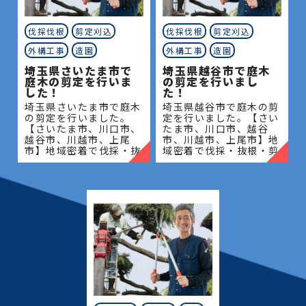
伐採伐根
剪定刈込
伐採伐根
剪定刈込
外構工事
造園
外構工事
造園
埼玉県さいたま市で
埼玉県越谷市で庭木
庭木の剪定を行いま
の剪定を行いまし
した！
た！
埼玉県さいたま市で庭木
埼玉県越谷市で庭木の剪
の剪定を行いました。
定を行いました。【さい
【さいたま市、川口市、
たま市、川口市、越谷
越谷市、川越市、上尾
市、川越市、上尾市】地
市】地域密着で伐採・抜
域密着で伐採・抜根・剪
根・剪定・草刈りなどの
定・草刈りなどのお庭の
お庭のこと、造園・植木
こと、造園・植木屋をお
屋をお探しなら当社にご
探しなら当社にご相談く
相談ください！当社では
ださい！当社では造園工
造園工
事は