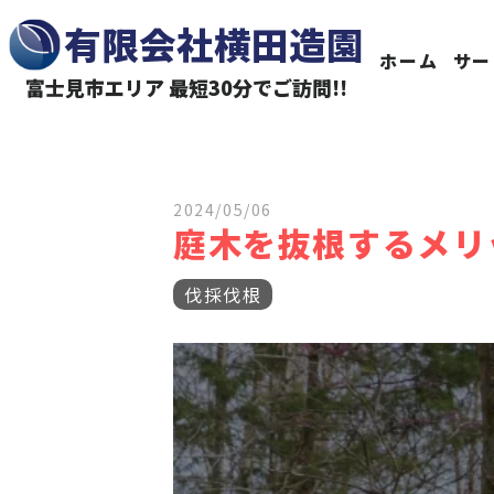
有限会社横田造園
ホーム
サー
富士見市エリア 最短30分でご訪問!!
2024/05/06
庭木を抜根するメリ
伐採伐根