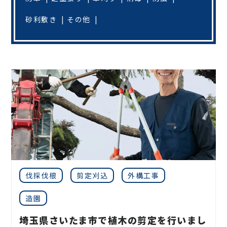
砂利敷き
その他
伐採伐根
剪定刈込
外構工事
造園
埼玉県さいたま市で植木の剪定を行いまし