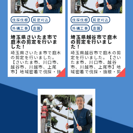
伐採伐根
剪定刈込
伐採伐根
剪定刈込
外構工事
造園
外構工事
造園
埼玉県さいたま市で
埼玉県越谷市で庭木
庭木の剪定を行いま
の剪定を行いまし
した！
た！
埼玉県さいたま市で庭木
埼玉県越谷市で庭木の剪
の剪定を行いました。
定を行いました。【さい
【さいたま市、川口市、
たま市、川口市、越谷
越谷市、川越市、上尾
市、川越市、上尾市】地
市】地域密着で伐採・抜
域密着で伐採・抜根・剪
根・剪定・草刈りなどの
定・草刈りなどのお庭の
お庭のこと、造園・植木
こと、造園・植木屋をお
屋をお探しなら当社にご
探しなら当社にご相談く
相談ください！当社では
ださい！当社では造園工
造園工
事は