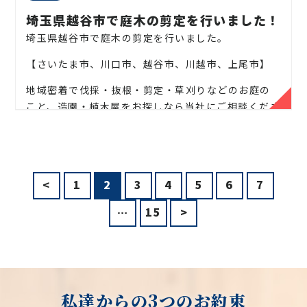
お気軽にお問い合わせください！
埼玉県越谷市で庭木の剪定を行いました！
埼玉県越谷市で庭木の剪定を行いました。
松、スギ、クスノキ、くろがねもち、もみの木、どん
ぐりの木、竹、柿の木、オリーブ、もみじ、柿の木、
【さいたま市、川口市、越谷市、川越市、上尾市】
金木犀、アカシア、シダレエゴノキ、コニファー、
梅、かしの木、ブルーアイス、クチナシ、ナンテン、
地域密着で伐採・抜根・剪定・草刈りなどのお庭の
クスノキ、 薪の木、ケヤキ、コノデカシワ、マキの
こと、造園・植木屋をお探しなら当社にご相談くださ
木、桜、ゴールドクレスト、アオハダ、いちじく、椰
い！
子の木、ゴールデンアカシア、紅葉、シマトネリコ、
当社では造園工事はもちろんのこと、外構工事やエク
グレープフルーツの木、カツラの木、柿、みかん、グ
ステリア工事まで自社で一気通貫で行っております。
ミ、エゴノキ、ハナミズキ、ジューンベリー、ヤマボ
<
1
2
3
4
5
6
7
ウシ、カイズカ、花梨、クロガネモチ、ベニカナメ、
見積もりは無料ですので、お庭のことなら当社にお気
サザンカ、ホルトノキ、つつじ、コデマリ
軽にご連絡ください！
…
15
>
お庭や木に関するお悩みに全力でご対応させて頂き
ます！
企業様や、施設様、マンション、アパートなどの庭
木、高木、植栽の年間管理なども対応しております
私達からの3つのお約束