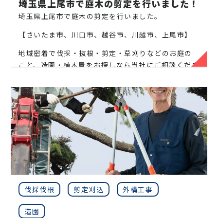
埼玉県上尾市で庭木の剪定を行いました！
お気軽にお問い合わせください！
埼玉県上尾市で庭木の剪定を行いました。
松、スギ、クスノキ、くろがねもち、もみの木、どん
【さいたま市、川口市、越谷市、川越市、上尾市】
ぐりの木、竹、柿の木、オリーブ、もみじ、柿の木、
地域密着で伐採・抜根・剪定・草刈りなどのお庭の
金木犀、アカシア、シダレエゴノキ、コニファー、
こと、造園・植木屋をお探しなら当社にご相談くださ
梅、かしの木、ブルーアイス、クチナシ、ナンテン、
い！
クスノキ、 薪の木、ケヤキ、コノデカシワ、マキの
木、桜、ゴールドクレスト、アオハダ、いちじく、椰
当社では造園工事はもちろんのこと、外構工事やエク
子の木、ゴールデンアカシア、紅葉、シマトネリコ、
ステリア工事まで自社で一気通貫で行っております。
グレープフルーツの木、カツラの木、柿、みかん、グ
ミ、エゴノキ、ハナミズキ、ジューンベリー、ヤマボ
見積もりは無料ですので、お庭のことなら当社にお気
ウシ、カイズカ、花梨、クロガネモチ、ベニカナメ、
軽にご連絡ください！
サザンカ、ホルトノキ、つつじ、コデマリ
お庭や木に関するお悩みに全力でご対応させて頂き
ます！
企業様や、施設様、マンション、アパートなどの庭
伐採伐根
剪定刈込
外構工事
木、高木、植栽の年間管理なども対応しております
ので、
造園