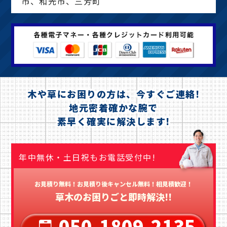
市、和光市、三芳町
木や草にお困りの方は、今すぐご連絡!
地元密着確かな腕で
素早く確実に解決します!
年中無休・土日祝もお電話受付中!
お見積り無料！お見積り後キャンセル無料！相見積歓迎！
草木のお困りごと即時解決!!
050-1809-2135