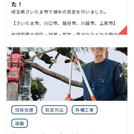
た！
埼玉県さいたま市で植木の剪定を行いました。
【さいたま市、川口市、越谷市、川越市、上尾市】
地域密着で伐採・抜根・剪定・草刈りなどのお庭の
こと、造園・植木屋をお探しなら当社にご相談くださ
い！
当社では造園工事はもちろんのこと、外構工事やエク
ステリア工事まで自社で一気通貫で行っております。
見積もりは無料ですので、お庭のことなら当社にお気
軽にご連絡ください！
お庭や木に関するお悩みに全力でご対応させて頂き
ます！
伐採伐根
剪定刈込
外構工事
企業様や、施設様、マンション、アパートなどの庭
木、高木、植栽の年間管理なども対応しております
造園
ので、