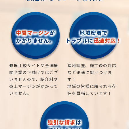
ので、
お気軽にお問い合わせください！
松、スギ、クスノキ、くろがねもち、もみの木、どん
ぐりの木、竹、柿の木、オリーブ、もみじ、柿の木、
中間マージン
が
地域密着で
金木犀、アカシア、シダレエゴノキ、コニファー、
かかりません。
トラブルに
迅速対応！
梅、かしの木、ブルーアイス、クチナシ、ナンテン、
クスノキ、 薪の木、ケヤキ、コノデカシワ、マキの
木、桜、ゴールドクレスト、アオハダ、いちじく、椰
子の木、ゴールデンアカシア、紅葉、シマトネリコ、
修理比較サイトや全国展
現地調査、施工後の対応
グレープフルーツの木、カツラの木、柿、みかん、グ
開企業の下請けではござ
など迅速に駆けつけま
ミ、エゴノキ、ハナミズキ、ジューンベリー、ヤマボ
いませんので、紹介料や
す！
ウシ、カイズカ、花梨、クロガネモチ、ベニカナメ、
売上マージンがかかって
地域の皆様に頼られる存
サザンカ、ホルトノキ、つつじ、コデマリ
いません。
在を目指しています！
強引な請求
は