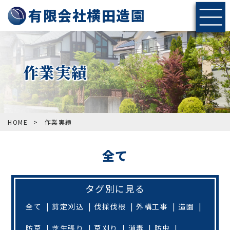
有限会社横田造園
作業実績
HOME
>
作業実績
全て
タグ別に見る
全て
剪定刈込
伐採伐根
外構工事
造園
防草
芝生張り
草刈り
消毒
防虫