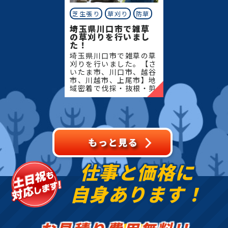
芝生張り
草刈り
防草
埼玉県川口市で雑草
の草刈りを行いまし
た！
埼玉県川口市で雑草の草
刈りを行いました。【さ
いたま市、川口市、越谷
市、川越市、上尾市】地
域密着で伐採・抜根・剪
定・草刈りなどのお庭の
こと、造園・植木屋をお
探しなら当社にご相談く
ださい！当社では造園工
事
仕事と価格に
自身あります！