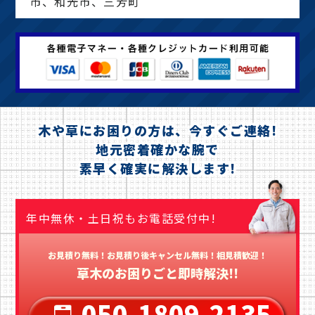
市、和光市、三芳町
木や草にお困りの方は、今すぐご連絡!
地元密着確かな腕で
素早く確実に解決します!
年中無休・土日祝もお電話受付中!
お見積り無料！お見積り後キャンセル無料！相見積歓迎！
草木のお困りごと即時解決!!
050-1809-2135