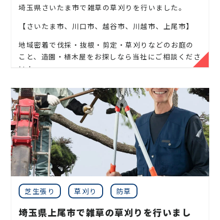
ぐりの木、竹、柿の木、オリーブ、もみじ、柿の木、
埼玉県さいたま市で雑草の草刈りを行いました。
金木犀、アカシア、シダレエゴノキ、コニファー、
【さいたま市、川口市、越谷市、川越市、上尾市】
梅、かしの木、ブルーアイス、クチナシ、ナンテン、
クスノキ、 薪の木、ケヤキ、コノデカシワ、マキの
地域密着で伐採・抜根・剪定・草刈りなどのお庭の
木、桜、ゴールドクレスト、アオハダ、いちじく、椰
こと、造園・植木屋をお探しなら当社にご相談くださ
子の木、ゴールデンアカシア、紅葉、シマトネリコ、
い！
グレープフルーツの木、カツラの木、柿、みかん、グ
当社では造園工事はもちろんのこと、外構工事やエク
ミ、エゴノキ、ハナミズキ、ジューンベリー、ヤマボ
ステリア工事まで自社で一気通貫で行っております。
ウシ、カイズカ、花梨、クロガネモチ、ベニカナメ、
サザンカ、ホルトノキ、つつじ、コデマリ
見積もりは無料ですので、お庭のことなら当社にお気
軽にご連絡ください！
お庭や木に関するお悩みに全力でご対応させて頂き
ます！
企業様や、施設様、マンション、アパートなどの庭
木、高木、植栽の年間管理なども対応しております
芝生張り
草刈り
防草
ので、
埼玉県上尾市で雑草の草刈りを行いまし