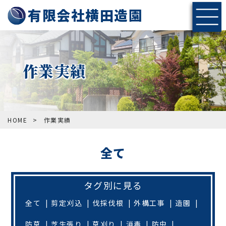
有限会社横田造園
作業実績
HOME
>
作業実績
全て
タグ別に見る
全て
剪定刈込
伐採伐根
外構工事
造園
防草
芝生張り
草刈り
消毒
防虫