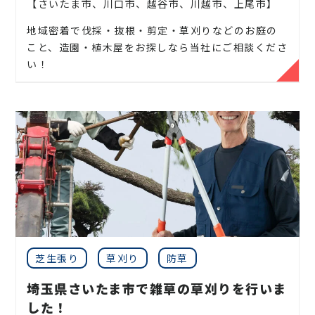
【さいたま市、川口市、越谷市、川越市、上尾市】
地域密着で伐採・抜根・剪定・草刈りなどのお庭の
こと、造園・植木屋をお探しなら当社にご相談くださ
い！
当社では造園工事はもちろんのこと、外構工事やエク
ステリア工事まで自社で一気通貫で行っております。
見積もりは無料ですので、お庭のことなら当社にお気
軽にご連絡ください！
お庭や木に関するお悩みに全力でご対応させて頂き
ます！
企業様や、施設様、マンション、アパートなどの庭
木、高木、植栽の年間管理なども対応しております
ので、
芝生張り
草刈り
防草
お気軽にお問い合わせください！
埼玉県さいたま市で雑草の草刈りを行いま
した！
松、スギ、クスノキ、くろがねもち、もみの木、どん