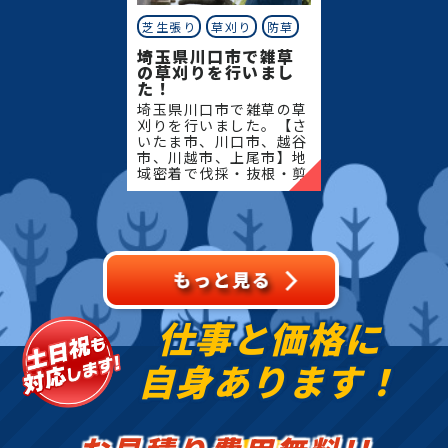
芝生張り
草刈り
防草
埼玉県川口市で雑草
の草刈りを行いまし
た！
埼玉県川口市で雑草の草
刈りを行いました。【さ
いたま市、川口市、越谷
市、川越市、上尾市】地
域密着で伐採・抜根・剪
定・草刈りなどのお庭の
こと、造園・植木屋をお
探しなら当社にご相談く
ださい！当社では造園工
事
仕事と価格に
自身あります！