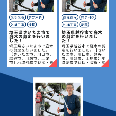
伐採伐根
剪定刈込
伐採伐根
剪定刈込
外構工事
造園
外構工事
造園
埼玉県さいたま市で
埼玉県越谷市で庭木
庭木の剪定を行いま
の剪定を行いまし
した！
た！
埼玉県さいたま市で庭木
埼玉県越谷市で庭木の剪
の剪定を行いました。
定を行いました。【さい
【さいたま市、川口市、
たま市、川口市、越谷
越谷市、川越市、上尾
市、川越市、上尾市】地
市】地域密着で伐採・抜
域密着で伐採・抜根・剪
根・剪定・草刈りなどの
定・草刈りなどのお庭の
お庭のこと、造園・植木
こと、造園・植木屋をお
屋をお探しなら当社にご
探しなら当社にご相談く
相談ください！当社では
ださい！当社では造園工
造園工
事は