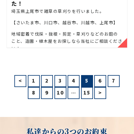
お気軽にお問い合わせください！
た！
埼玉県上尾市で雑草の草刈りを行いました。
松、スギ、クスノキ、くろがねもち、もみの木、どん
ぐりの木、竹、柿の木、オリーブ、もみじ、柿の木、
【さいたま市、川口市、越谷市、川越市、上尾市】
金木犀、アカシア、シダレエゴノキ、コニファー、
梅、かしの木、ブルーアイス、クチナシ、ナンテン、
地域密着で伐採・抜根・剪定・草刈りなどのお庭の
クスノキ、 薪の木、ケヤキ、コノデカシワ、マキの
こと、造園・植木屋をお探しなら当社にご相談くださ
木、桜、ゴールドクレスト、アオハダ、いちじく、椰
い！
子の木、ゴールデンアカシア、紅葉、シマトネリコ、
当社では造園工事はもちろんのこと、外構工事やエク
グレープフルーツの木、カツラの木、柿、みかん、グ
ステリア工事まで自社で一気通貫で行っております。
ミ、エゴノキ、ハナミズキ、ジューンベリー、ヤマボ
ウシ、カイズカ、花梨、クロガネモチ、ベニカナメ、
見積もりは無料ですので、お庭のことなら当社にお気
<
1
2
3
4
5
6
7
サザンカ、ホルトノキ、つつじ、コデマリ
軽にご連絡ください！
8
9
10
…
15
>
お庭や木に関するお悩みに全力でご対応させて頂き
ます！
企業様や、施設様、マンション、アパートなどの庭
木、高木、植栽の年間管理なども対応しております
私達からの3つのお約束
ので、