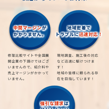
お気軽にお問い合わせください！
松、スギ、クスノキ、くろがねもち、もみの木、どん
ぐりの木、竹、柿の木、オリーブ、もみじ、柿の木、
金木犀、アカシア、シダレエゴノキ、コニファー、
中間マージン
が
地域密着で
梅、かしの木、ブルーアイス、クチナシ、ナンテン、
かかりません。
トラブルに
迅速対応！
クスノキ、 薪の木、ケヤキ、コノデカシワ、マキの
木、桜、ゴールドクレスト、アオハダ、いちじく、椰
子の木、ゴールデンアカシア、紅葉、シマトネリコ、
修理比較サイトや全国展
現地調査、施工後の対応
グレープフルーツの木、カツラの木、柿、みかん、グ
開企業の下請けではござ
など迅速に駆けつけま
ミ、エゴノキ、ハナミズキ、ジューンベリー、ヤマボ
いませんので、紹介料や
す！
ウシ、カイズカ、花梨、クロガネモチ、ベニカナメ、
売上マージンがかかって
地域の皆様に頼られる存
サザンカ、ホルトノキ、つつじ、コデマリ
いません。
在を目指しています！
強引な請求
は